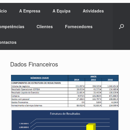
ício
A Empresa
A Equipa
Atividades
ompetências
Clientes
Fornecedores
ontactos
Dados Financeiros